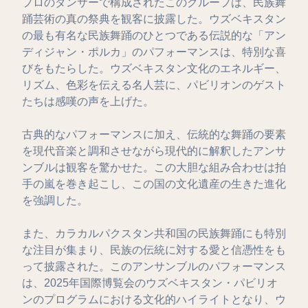
プロのダンサーで構成されたこのグループは、民族舞
踊芸術の真の祭典を観客に披露した。ウズベキスタン
の最も有名な民族舞踊のひとつである伝説的な「アン
ディジャン・ポルカ」のパフォーマンスは、特別な喜
びをもたらした。ウズベキスタン文化のエネルギー、
リズム、色彩を伝える名人芸に、パビリオンのゲスト
たちは感嘆の声を上げた。
古典的なパフォーマンスに加え、伝統的な舞踊の要素
を現代音楽と調和させながら現代的に解釈したアンサ
ンブルは観客を驚かせた。この大胆な組み合わせは拍
手の嵐を巻き起こし、この国の文化遺産の生きた進化
を強調した。
また、カラカルパクスタン共和国の民族舞踊にも特別
な注目が集まり、民族の伝統に対する愛と信憑性をも
って披露された。このアンサンブルのパフォーマンス
は、2025年国際博覧会のウズベキスタン・パビリオ
ンのプログラムにおける文化的ハイライトとなり、ウ